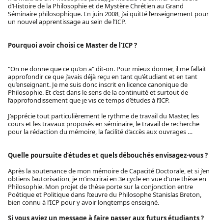
d’Histoire de la Philosophie et de Mystère Chrétien au Grand
Séminaire philosophique. En juin 2008, j’ai quitté l’enseignement pour
un nouvel apprentissage au sein de l’ICP.
Pourquoi avoir choisi ce Master de l’ICP ?
"On ne donne que ce qu’on a" dit-on. Pour mieux donner, il me fallait
approfondir ce que j’avais déjà reçu en tant qu’étudiant et en tant
qu’enseignant. Je me suis donc inscrit en licence canonique de
Philosophie. Et c’est dans le sens de la continuité et surtout de
l’approfondissement que je vis ce temps d’études à l’ICP.
J’apprécie tout particulièrement le rythme de travail du Master, les
cours et les travaux proposés en séminaire, le travail de recherche
pour la rédaction du mémoire, la facilité d’accès aux ouvrages …
Quelle poursuite d’études et quels débouchés envisagez-vous ?
Après la soutenance de mon mémoire de Capacité Doctorale, et si j’en
obtiens l’autorisation, je m’inscrirai en 3e cycle en vue d’une thèse en
Philosophie. Mon projet de thèse porte sur la conjonction entre
Poétique et Politique dans l’œuvre du Philosophe Stanislas Breton,
bien connu à l’ICP pour y avoir longtemps enseigné.
Si vous aviez un message à faire passer aux futurs étudiants ?