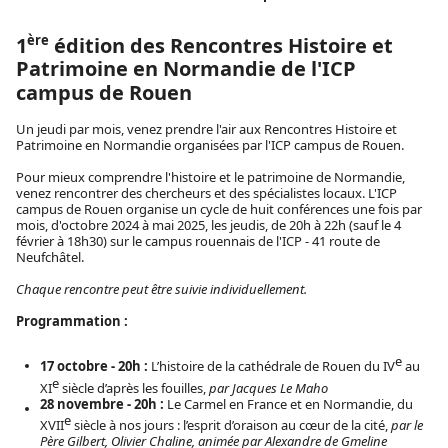
ère
1
édition des Rencontres Histoire et
Patrimoine en Normandie de l'ICP
campus de Rouen
Un jeudi par mois, venez prendre l'air aux Rencontres Histoire et
Patrimoine en Normandie organisées par l'ICP campus de Rouen.
Pour mieux comprendre l'histoire et le patrimoine de Normandie,
venez rencontrer des chercheurs et des spécialistes locaux. L'ICP
campus de Rouen organise un cycle de huit conférences une fois par
mois, d'octobre 2024 à mai 2025, les jeudis, de 20h à 22h (sauf le 4
février à 18h30) sur le campus rouennais de l'ICP - 41 route de
Neufchâtel.
Chaque rencontre peut être suivie individuellement.
Programmation :
e
17 octobre - 20h :
L’histoire de la cathédrale de Rouen du IV
au
e
XI
siècle d’après les fouilles,
par
Jacques Le Maho
28 novembre - 20h :
Le Carmel en France et en Normandie, du
e
XVII
siècle à nos jours : l’esprit d’oraison au cœur de la cité,
par le
Père Gilbert, Olivier Chaline, animée par Alexandre de Gmeline