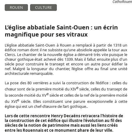
CathoRouen
ROUEN
CULTURE
L’église abbatiale Saint-Ouen : un écrin
magnifique pour ses vitraux
L’église abbatiale Saint-Ouen à Rouen a remplacé à partir de 1318 un
édifice roman dont il ne subsiste qu’une absidiole appelée la tour aux
Clercs. Le chantier de la nouvelle église a démarré très vite puisque le
chœur gothique était achevé dès 1339. Mais il fallut ensuite plus d'un
siècle pour construire le transept et encore un autre pour édifier la
nef. Malgré la longueur du chantier, l’église offre au final une unité
architecturale remarquable.
La pose des 80 verrières a suivi la construction de l’édifice : celles du
e
chœur sont de la première moitié du XIV
siècle, celles du transept de
e
la seconde moitié du XV
siècle et celles de la nef de la première moitié
e
du XVI
siècle. Elles constituent une parure exceptionnelle à cette
église qui est un chef-d’œuvre de l’art gothique..
Lors de cette rencontre Henry Decaëns retracera l'histoire de
la construction de cet édifice qui illustre l'évolution au fil des
siècles de la notion de patrimoine mais aussi les liens créés
entre les Rouennais et ce monument phare de leur ville.