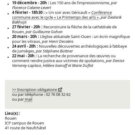
19 décembre - 20h :
Les 150 ans de l’impressionnisme,
par
Florence Calame-Levert
4 février -
18h30
:
« Un soir avec Géricault »
Conférence
commune avec le cycle « Le Printemps des arts »
,
par Diederik
Bakhuÿs
27 février - 20h :
Reconstruire la flèche de la cathédrale de
Rouen,
par
Guillaume Gohon
20 mars - 20h :
L’église abbatiale Saint-Ouen : un écrin magnifique
pour les vitraux
,
par Henri Decaëns
24 avril - 20h :
Nouvelles découvertes archéologiques à l’abbaye
de Jumièges
,
par Stéphane Büttner
22 mai - 20h :
La recherche de provenance des œuvres ou
comment rendre justice aux victimes de spoliations,
par
Denise
Vernerey-Laplace, Hélène Ivanoff et Marie Duflot
>> Inscription obligatoire
ou par téléphone : 02 76 08 32 62
ou par
mail
Lieu(x) :
Rouen
ICP campus de Rouen
41 route de Neufchâtel