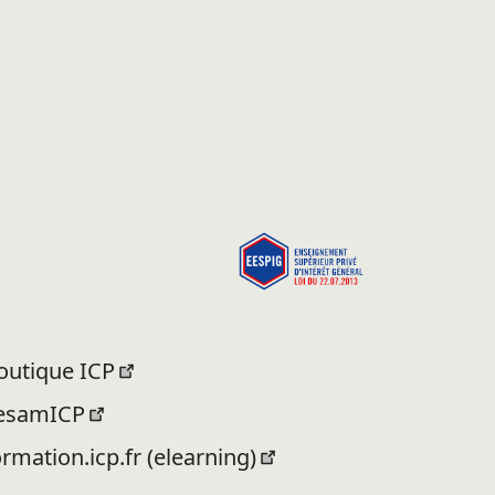
outique ICP
esamICP
ormation.icp.fr (elearning)