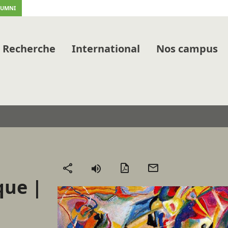
LUMNI
Recherche
International
Nos campus
Version
Envoyer
Partager
que |
PDF
par
mail