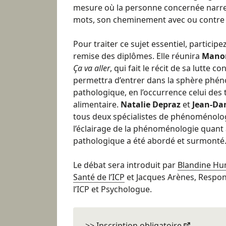
mesure où la personne concernée narre, «
mots, son cheminement avec ou contre le
Pour traiter ce sujet essentiel, particip
remise des diplômes. Elle réunira
Manon
Ça va aller
, qui fait le récit de sa lutte co
permettra d’entrer dans la sphère phé
pathologique, en l’occurrence celui de
alimentaire.
Natalie Depraz
et
Jean-Da
tous deux spécialistes de phénoménolog
l’éclairage de la phénoménologie quant 
pathologique a été abordé et surmonté
Le débat sera introduit par
Blandine Hu
Santé de l’ICP
et Jacques Arènes, Respo
l’ICP et Psychologue.
>> Inscription obligatoire