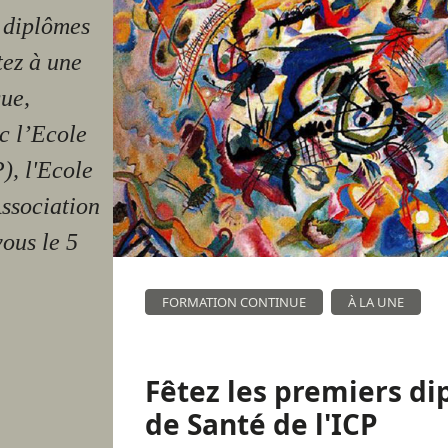
s diplômes
tez à une
que,
c l’Ecole
), l'Ecole
Association
vous le 5
FORMATION CONTINUE
À LA UNE
Fêtez les premiers di
de Santé de l'ICP