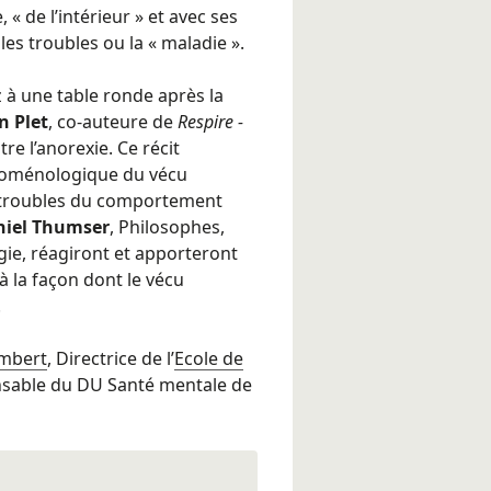
 de l’intérieur » et avec ses
s troubles ou la « maladie ».
ez à une table ronde après la
 Plet
, co-auteure de
Respire -
ntre l’anorexie. Ce récit
noménologique du vécu
s troubles du comportement
niel Thumser
, Philosophes,
ie, réagiront et apporteront
à la façon dont le vécu
.
mbert
, Directrice de l’
Ecole de
nsable du DU Santé mentale de