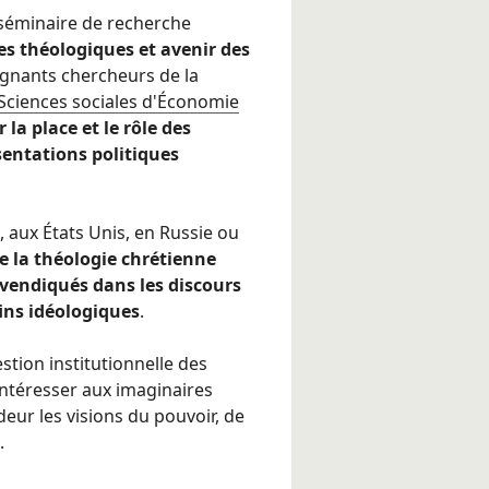
e séminaire de recherche
es théologiques et avenir des
ignants chercheurs de la
 Sciences sociales d'Économie
 la place et le rôle des
sentations politiques
aux États Unis, en Russie ou
e la théologie chrétienne
evendiqués dans les discours
fins idéologiques
.
stion institutionnelle des
s’intéresser aux imaginaires
eur les visions du pouvoir, de
.