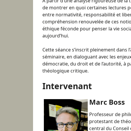
À partir d’une analyse rigoureuse de la tr
de montrer en quoi certaines lectures peu
entre normativité, responsabilité et li
compréhension renouvelée de ces notion
éthique féconde pour penser la vie social
aujourd’hui.
Cette séance s’inscrit pleinement dans l’
séminaire, en dialoguant avec les enjeu
démocratie, du droit et de l’autorité, à 
théologique critique.
Intervenant
Marc Boss
Professeur de philo
protestant de thé
central du Consei