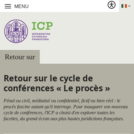
MENU
Retour sur
Retour sur le cycle de
conférences « Le procès »
Pénal ou civil, médiatisé ou confidentiel, fictif ou bien réel : le
procès fascine autant qu'il interroge. Pour inaugurer son nouveau
cycle de conférences, l'ICP a choisi d'en explorer toutes les
facettes, du grand écran aux plus hautes juridictions françaises.