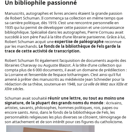
Un bibliophile passionné
Manuscrits, autographes et livres anciens étaient la grande passion
de Robert Schuman. Il commença sa collection en même temps que
sa carrière politique, dès 1919. C’est une rencontre personnelle en
1935 qui lui permit de développer cette passion et une connaissance
bibliophilique. Spécialisé dans les autographes, Pierre Cornuau avait
succédé à son père Paul à la tête d’une librairie parisienne. Grâce à lui,
Robert Schuman acquit une
expertise de paléographe
reconnue
par les marchands.
Le fonds de la bibliothèque de Fels garde la
trace de cette activité de transcription.
Robert Schuman fit également l’acquisition de documents auprès des
librairies Charavay ou Auguste Blaizot. À la tête d’une collection qui
compta plus de 6 000 documents, il avait un domaine de prédilection :
la Lorraine et l’ensemble de l’espace lotharingien. C’est ainsi qu’il fut
amené à prêter des manuscrits au médiéviste Jean Schneider pour la
rédaction de sa thèse, soutenue en 1948, sur
La ville de Metz aux XIIIe et
XIVe siècles
.
Schuman avait souhaité
réunir une lettre, ou tout au moins une
signature, de la plupart des grands noms du monde
: écrivains,
artistes, savants, philosophes, hommes politiques, rois, papes ou
encore saints. Ainsi, dans le fonds de la bibliothèque de Fels, les
personnalités religieuses les plus diverses se côtoient, témoignage de
son attachement et de son intérêt pour ces figures du catholicisme.