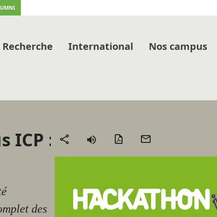
LUMNI
Recherche
International
Nos campus
 ICP :
Version
Envoyer
Partager
PDF
par
mail
té
omplet des