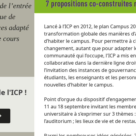
de l’entrée
rue de
Lancé à l’ICP en 2012, le plan Campus 2
ces adapté
transformation globale des manières d’
e cours
d’habiter le campus. Pour permettre à c
changement, autant que pour adapter le
communauté qui l’occupe, l'ICP a mis e
collaborative dans la dernière ligne droi
l’invitation des instances de gouvernanc
étudiants, les enseignants et les person
nouvelles d’habiter le campus.
e l'ICP !
Point d’orgue du dispositif d’engageme
11 au 18 septembre invitant les memb
universitaire à s’exprimer sur 3 thèmes : l
l’auditorium ; les lieux de vie et de resta
Parmi les nombreuses idées générées, 