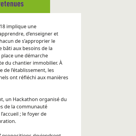
018 implique une
apprendre, d’enseigner et
hacun de s’approprier le
 bâti aux besoins de la
n place une démarche
te du chantier immobilier. À
e de l’établissement, les
nels ont réfléchi aux manières
nt, un
Hackathon
organisé du
res de la communauté
’accueil ; le foyer de
uration.
7 propositions deviendront