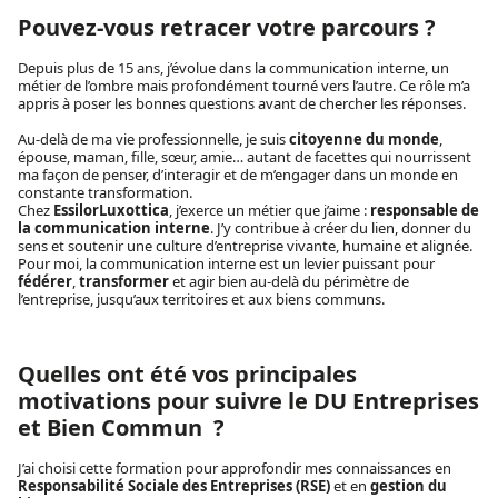
Pouvez-vous retracer votre parcours ?
Depuis plus de 15 ans, j’évolue dans la communication interne, un
métier de l’ombre mais profondément tourné vers l’autre. Ce rôle m’a
appris à poser les bonnes questions avant de chercher les réponses.
Au-delà de ma vie professionnelle, je suis
citoyenne du monde
,
épouse, maman, fille, sœur, amie… autant de facettes qui nourrissent
ma façon de penser, d’interagir et de m’engager dans un monde en
constante transformation.
Chez
EssilorLuxottica
, j’exerce un métier que j’aime :
responsable de
la communication interne
. J’y contribue à créer du lien, donner du
sens et soutenir une culture d’entreprise vivante, humaine et alignée.
Pour moi, la communication interne est un levier puissant pour
fédérer
,
transformer
et agir bien au-delà du périmètre de
l’entreprise, jusqu’aux territoires et aux biens communs.
Quelles ont été vos principales
motivations pour suivre le DU Entreprises
et Bien Commun ?
J’ai choisi cette formation pour approfondir mes connaissances en
Responsabilité Sociale des Entreprises (RSE)
et en
gestion du