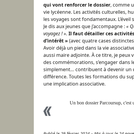
qui vont renforcer le dossier
, comme u
vie lycéenne. Les activités culturelles, h
les voyages sont fondamentaux. L’éveil 
Je dis aux jeunes que j’accompagne :
« Q
voyagez ! ».
Il faut détailler ces activit
d’intérêt »
(avec quatre cases distinctes
Avoir déjà un pied dans la vie associative
aussi maire adjointe. À ce titre, je peux
des commémorations, s’engager dans le
simplement… contribuent à devenir un ci
différence. Toutes les formations du s
une implication associative.
Un bon dossier Parcoursup, c'est u
Publié le 29 février 2024
–
Mis à jour le 24 no