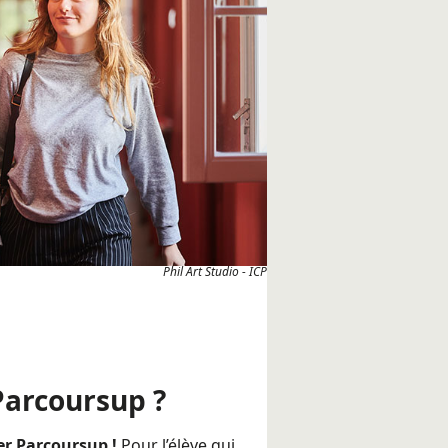
Phil Art Studio - ICP
 Parcoursup ?
er Parcoursup !
Pour l’élève qui