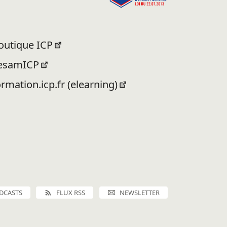
outique ICP
esamICP
ormation.icp.fr (elearning)
DCASTS
FLUX RSS
NEWSLETTER