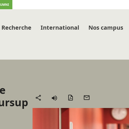
LUMNI
Recherche
International
Nos campus
e
Version
Envoyer
oursup
Partager
PDF
par
mail