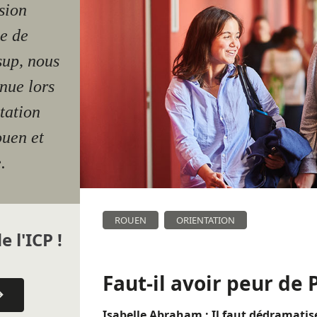
sion
e de
sup, nous
enue lors
tation
uen et
.
ROUEN
ORIENTATION
e l'ICP !
Faut-il avoir peur de
Isabelle Abraham :
Il faut dédramatis