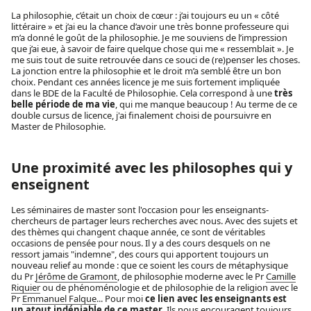
La philosophie, c’était un choix de cœur : j’ai toujours eu un « côté
littéraire » et j’ai eu la chance d’avoir une très bonne professeure qui
m’a donné le goût de la philosophie. Je me souviens de l’impression
que j’ai eue, à savoir de faire quelque chose qui me « ressemblait ». Je
me suis tout de suite retrouvée dans ce souci de (re)penser les choses.
La jonction entre la philosophie et le droit m’a semblé être un bon
choix. Pendant ces années licence je me suis fortement impliquée
dans le BDE de la Faculté de Philosophie. Cela correspond à une
très
belle période de ma vie
, qui me manque beaucoup ! Au terme de ce
double cursus de licence, j'ai finalement choisi de poursuivre en
Master de Philosophie.
Une proximité avec les philosophes qui y
enseignent
Les séminaires de master sont l'occasion pour les enseignants-
chercheurs de partager leurs recherches avec nous. Avec des sujets et
des thèmes qui changent chaque année, ce sont de véritables
occasions de pensée pour nous. Il y a des cours desquels on ne
ressort jamais "indemne", des cours qui apportent toujours un
nouveau relief au monde : que ce soient les cours de métaphysique
du Pr
Jérôme de Gramont
, de philosophie moderne avec le Pr
Camille
Riquier
ou de phénoménologie et de philosophie de la religion avec le
Pr
Emmanuel Falque
... Pour moi
ce lien avec les enseignants est
un atout indéniable de ce master
. Ils nous encouragent toujours