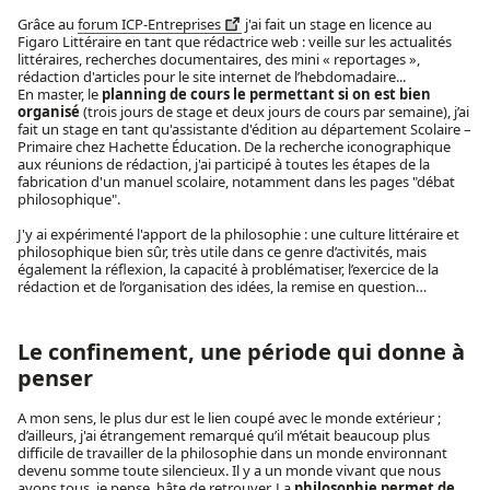
Grâce au
forum ICP-Entreprises
j'ai fait un stage en licence au
Figaro Littéraire en tant que rédactrice web : veille sur les actualités
littéraires, recherches documentaires, des mini « reportages »,
rédaction d'articles pour le site internet de l’hebdomadaire...
En master, le
planning de cours le permettant si on est bien
organisé
(trois jours de stage et deux jours de cours par semaine), j’ai
fait un stage en tant qu'assistante d'édition au département Scolaire –
Primaire chez Hachette Éducation. De la recherche iconographique
aux réunions de rédaction, j'ai participé à toutes les étapes de la
fabrication d'un manuel scolaire, notamment dans les pages "débat
philosophique".
J'y ai expérimenté l'apport de la philosophie : une culture littéraire et
philosophique bien sûr, très utile dans ce genre d’activités, mais
également la réflexion, la capacité à problématiser, l’exercice de la
rédaction et de l’organisation des idées, la remise en question…
Le confinement, une période qui donne à
penser
A mon sens, le plus dur est le lien coupé avec le monde extérieur ;
d’ailleurs, j'ai étrangement remarqué qu’il m’était beaucoup plus
difficile de travailler de la philosophie dans un monde environnant
devenu somme toute silencieux. Il y a un monde vivant que nous
avons tous, je pense, hâte de retrouver. La
philosophie permet de