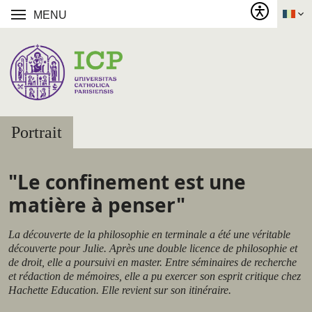
MENU
Portrait
"Le confinement est une
matière à penser"
La découverte de la philosophie en terminale a été une véritable
découverte pour Julie. Après une double licence de philosophie et
de droit, elle a poursuivi en master. Entre séminaires de recherche
et rédaction de mémoires, elle a pu exercer son esprit critique chez
Hachette Education. Elle revient sur son itinéraire.