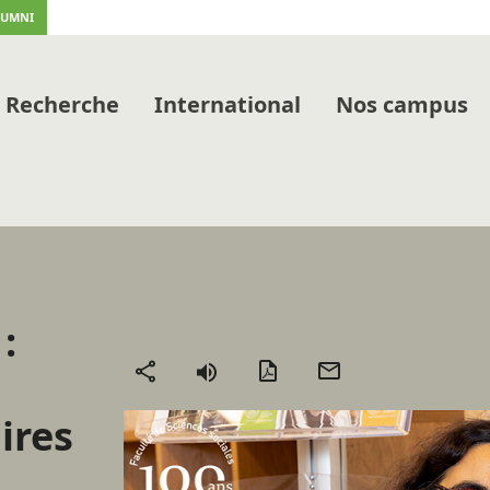
LUMNI
Recherche
International
Nos campus
:
Version
Envoyer
Partager
PDF
par
ires
mail