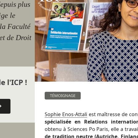
epuis plus
ige le
la Faculté
et de Droit
e l'ICP !
TÉMOIGNAGE
Sophie Enos-Attali
est maîtresse de co
spécialisée en Relations internatio
obtenu à Sciences Po Paris, elle a travai
de tradition neutre (Autriche, Finla