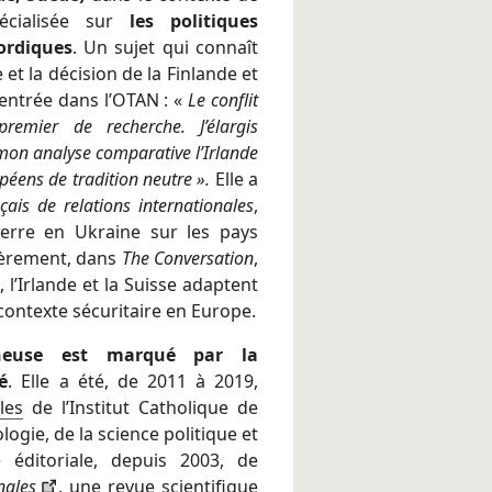
pécialisée sur
les politiques
ordiques
. Un sujet qui connaît
et la décision de la Finlande et
’entrée dans l’OTAN : «
Le conflit
emier de recherche. J’élargis
mon analyse comparative l’Irlande
péens de tradition neutre ».
Elle a
çais de relations internationales
,
uerre en Ukraine sur les pays
ièrement, dans
The Conversation
,
, l’Irlande et la Suisse adaptent
contexte sécuritaire en Europe.
rcheuse est marqué par la
é
. Elle a été, de 2011 à 2019,
les
de l’Institut Catholique de
ologie, de la science politique et
e éditoriale, depuis 2003, de
nales
, une revue scientifique