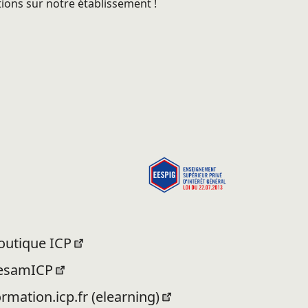
ions sur notre établissement !
outique ICP
esamICP
ormation.icp.fr (elearning)