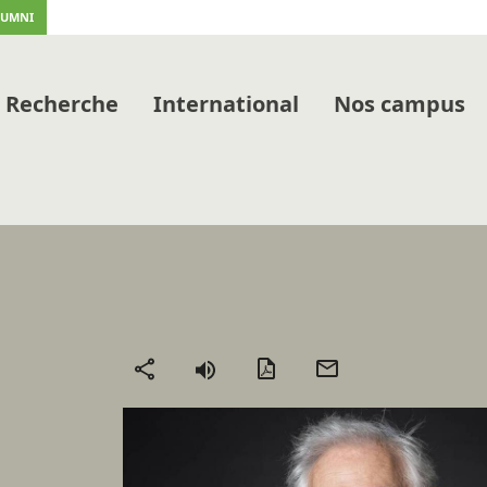
LUMNI
Recherche
International
Nos campus
Version
Envoyer
Partager
PDF
par
mail