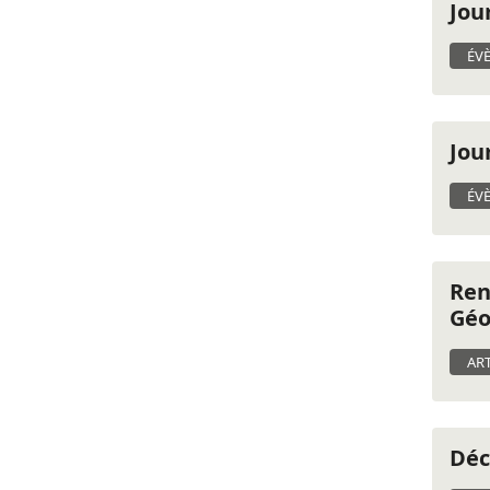
Jou
ÉV
Jou
ÉV
Ren
Géo
ART
Déc