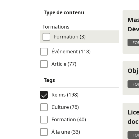
Type de contenu
Mas
Formations
Dév
Formation (3)
FO
Événement (118)
Article (77)
Obj
Tags
FO
Reims (198)
Culture (76)
Lic
Formation (40)
doc
À la une (33)
FO