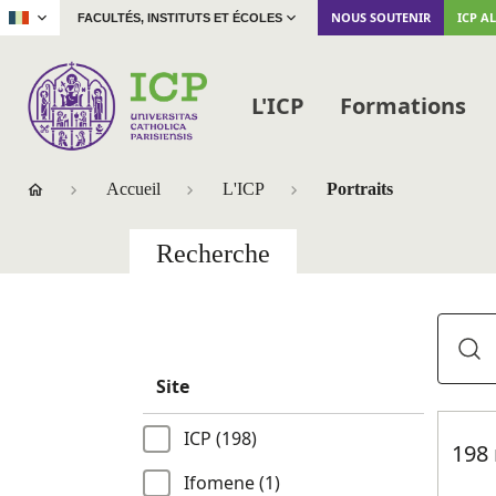
|
NOUS SOUTENIR
ICP A
FACULTÉS, INSTITUTS ET ÉCOLES
L'ICP
Formations
Accueil
L'ICP
Portraits
Recherche
Site
ICP (198)
198 
Ifomene (1)