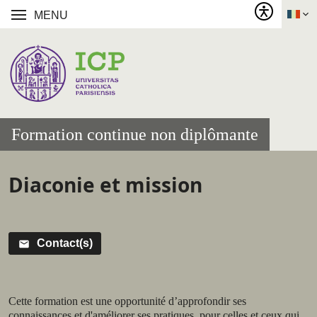
MENU
Formation continue non diplômante
Diaconie et mission
Contact(s)
Call to
actions
Résumé
Cette formation est une opportunité d’approfondir ses
connaissances et d'améliorer ses pratiques, pour celles et ceux qui