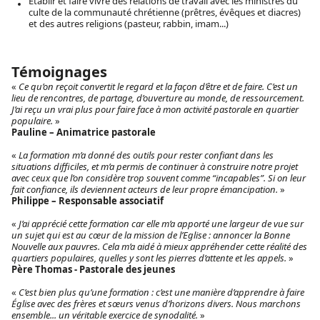
Établir et faire vivre des relations de travail avec les ministres du
culte de la communauté chrétienne (prêtres, évêques et diacres)
et des autres religions (pasteur, rabbin, imam...)
Témoignages
«
Ce qu’on reçoit convertit le regard et la façon d’être et de faire. C’est un
lieu de rencontres, de partage, d’ouverture au monde, de ressourcement.
J’ai reçu un vrai plus pour faire face à mon activité pastorale en quartier
populaire.
»
Pauline – Animatrice pastorale
«
La formation m’a donné des outils pour rester confiant dans les
situations difficiles, et m’a permis de continuer à construire notre projet
avec ceux que l’on considère trop souvent comme “incapables”. Si on leur
fait confiance, ils deviennent acteurs de leur propre émancipation.
»
Philippe – Responsable associatif
«
J’ai apprécié cette formation car elle m’a apporté une largeur de vue sur
un sujet qui est au cœur de la mission de l’Eglise : annoncer la Bonne
Nouvelle aux pauvres. Cela m’a aidé à mieux appréhender cette réalité des
quartiers populaires, quelles y sont les pierres d’attente et les appels.
»
Père Thomas - Pastorale des jeunes
«
C’est bien plus qu’une formation : c’est une manière d’apprendre à faire
Église avec des frères et sœurs venus d’horizons divers. Nous marchons
ensemble... un véritable exercice de synodalité.
»