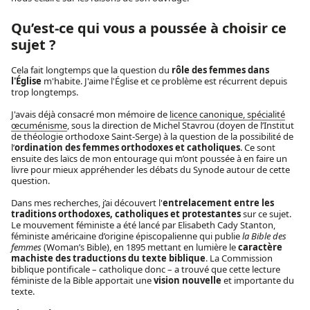
Qu’est-ce qui vous a poussée à choisir ce
sujet ?
Cela fait longtemps que la question du
rôle des femmes dans
l'Église
m'habite. J'aime l'Église et ce problème est récurrent depuis
trop longtemps.
J'avais déjà consacré mon mémoire de
licence canonique, spécialité
œcuménisme
, sous la direction de Michel Stavrou (doyen de l’Institut
de théologie orthodoxe Saint-Serge) à la question de la possibilité de
l’
ordination des femmes orthodoxes et catholiques
. Ce sont
ensuite des laïcs de mon entourage qui m’ont poussée à en faire un
livre pour mieux appréhender les débats du Synode autour de cette
question.
Dans mes recherches, j’ai découvert l'
entrelacement entre les
traditions orthodoxes, catholiques et protestantes
sur ce sujet.
Le mouvement féministe a été lancé par Elisabeth Cady Stanton,
féministe américaine d’origine épiscopalienne qui publie
la Bible des
femmes
(Woman’s Bible), en 1895 mettant en lumière le
caractère
machiste des traductions du texte biblique
. La Commission
biblique pontificale – catholique donc – a trouvé que cette lecture
féministe de la Bible apportait une
vision nouvelle
et importante du
texte.