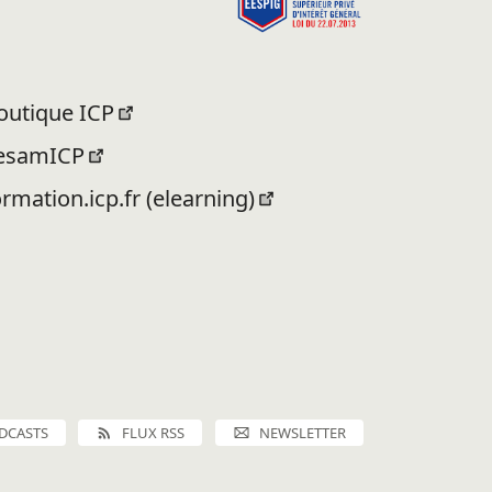
outique ICP
esamICP
ormation.icp.fr (elearning)
DCASTS
FLUX RSS
NEWSLETTER