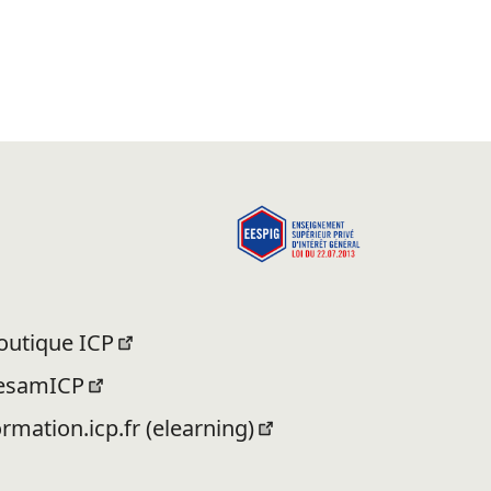
outique ICP
esamICP
ormation.icp.fr (elearning)