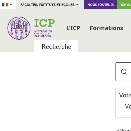
|
NOUS SOUTENIR
ICP A
FACULTÉS, INSTITUTS ET ÉCOLES
L'ICP
Formations
Recherche
Votr
Vo
Prem