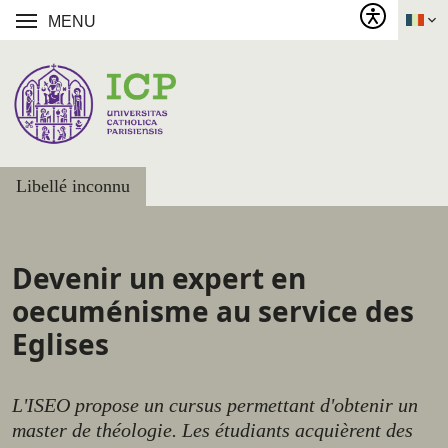
MENU
Libellé inconnu
Devenir un expert en
oecuménisme au service des
Eglises
L'ISEO propose un cursus permettant d'obtenir un
master de théologie. Les étudiants acquièrent des