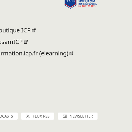
outique ICP
esamICP
ormation.icp.fr (elearning)
DCASTS
FLUX RSS
NEWSLETTER