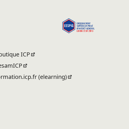
outique ICP
esamICP
ormation.icp.fr (elearning)