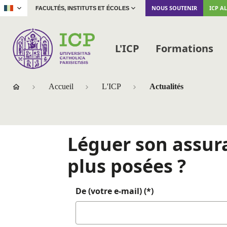
|
NOUS SOUTENIR
ICP A
FACULTÉS, INSTITUTS ET ÉCOLES
L'ICP
Formations
Accueil
L'ICP
Actualités
Léguer son assura
plus posées ?
De (votre e-mail) (*)