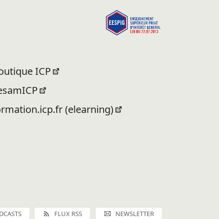
outique ICP
esamICP
ormation.icp.fr (elearning)
DCASTS
FLUX RSS
NEWSLETTER