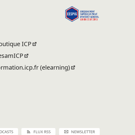
outique ICP
esamICP
ormation.icp.fr (elearning)
DCASTS
FLUX RSS
NEWSLETTER