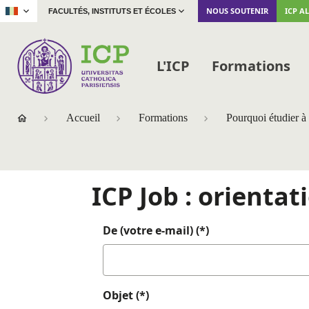
|
NOUS SOUTENIR
ICP A
FACULTÉS, INSTITUTS ET ÉCOLES
L'ICP
Formations
Accueil
Formations
Pourquoi étudier à 
ICP Job : orientat
De (votre e-mail) (*)
Objet (*)