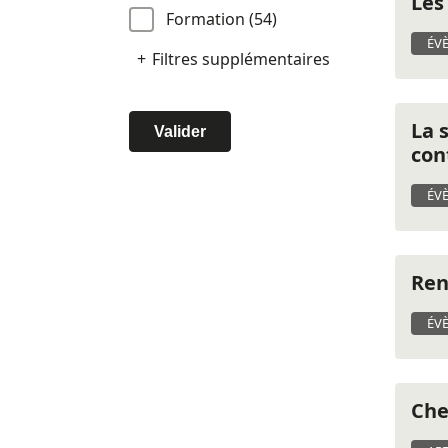
Les
Formation (54)
ÉV
Filtres supplémentaires
La 
Valider
con
ÉV
Ren
ÉV
Che