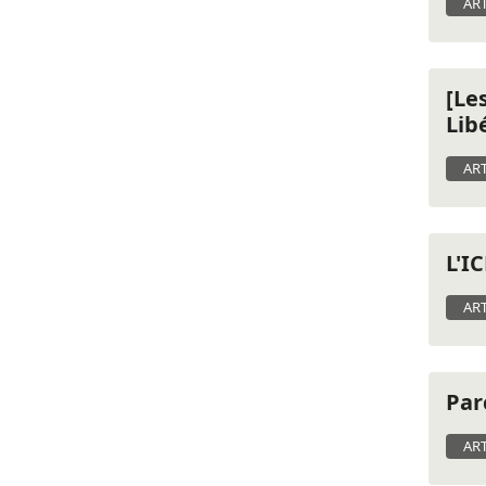
ART
[Le
Lib
ART
L'I
ART
Par
ART