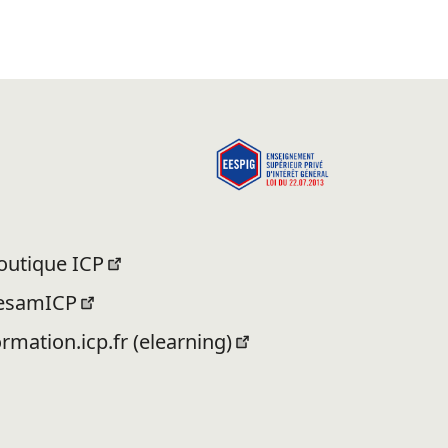
outique ICP
esamICP
ormation.icp.fr (elearning)