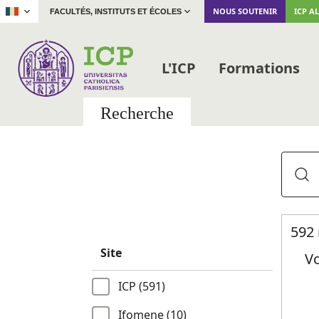
|
NOUS SOUTENIR
ICP A
FACULTÉS, INSTITUTS ET ÉCOLES
L'ICP
Formations
Recherche
592 
Site
Vo
ICP (591)
Ifomene (10)