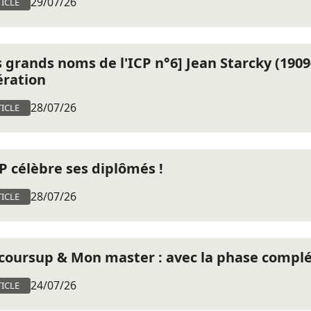
29/07/26
ICLE
s grands noms de l'ICP n°6] Jean Starcky (19
ération
28/07/26
ICLE
CP célèbre ses diplômés !
28/07/26
ICLE
coursup & Mon master : avec la phase complém
24/07/26
ICLE