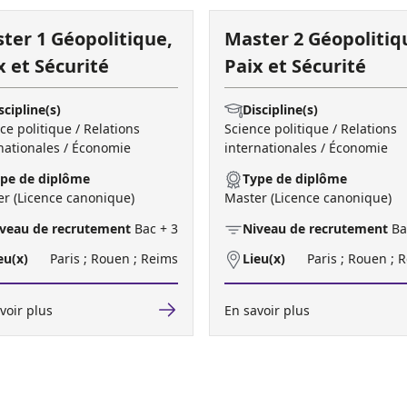
ter 1 Géopolitique,
Master 2 Géopolitiq
x et Sécurité
Paix et Sécurité
scipline(s)
Discipline(s)
ce politique / Relations
Science politique / Relations
nationales / Économie
internationales / Économie
pe de diplôme
Type de diplôme
r (Licence canonique)
Master (Licence canonique)
veau de recrutement
Bac + 3
Niveau de recrutement
Ba
eu(x)
Paris ; Rouen ; Reims
Lieu(x)
Paris ; Rouen ; 
voir plus
En savoir plus