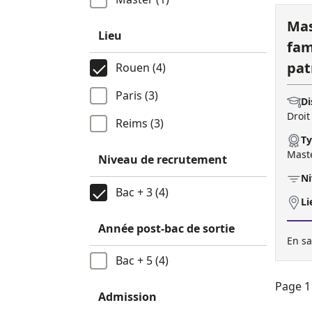
Mas
Lieu
fam
pat
Rouen (4)
Paris (3)
Di
Droit
Reims (3)
Ty
Mast
Niveau de recrutement
Ni
Bac + 3 (4)
Li
Année post-bac de sortie
En sa
Bac + 5 (4)
Page 1 
Admission