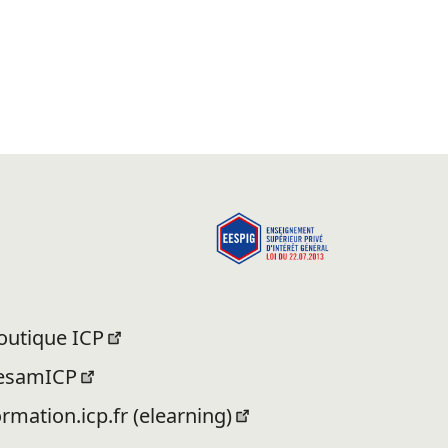
outique ICP
esamICP
ormation.icp.fr (elearning)