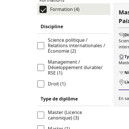
Formations
Formation (4)
Mas
Pai
Discipline
Di
Science politique /
Scien
Relations internationales /
inter
Économie (2)
Ty
Management /
Maste
Développement durable/
Ni
RSE (1)
Li
Droit (1)
En sa
Type de diplôme
Master (Licence
canonique) (3)
Master (1)