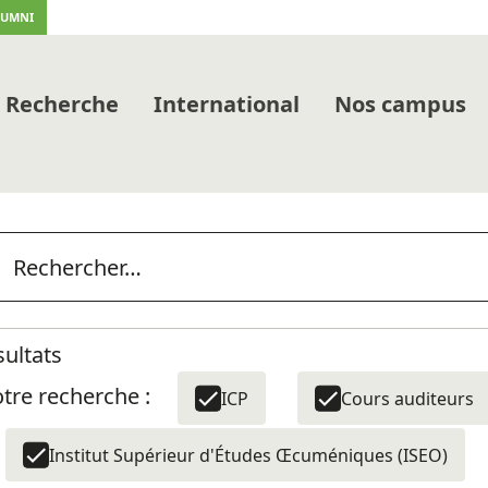
LUMNI
Recherche
International
Nos campus
sultats
tre recherche :
ICP
Cours auditeurs
Institut Supérieur d'Études Œcuméniques (ISEO)