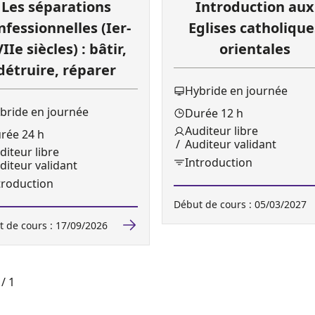
Les séparations
Introduction aux
nfessionnelles (Ier-
Eglises catholique
IIe siècles) : bâtir,
orientales
détruire, réparer
Hybride en journée
bride en journée
Durée 12 h
Auditeur libre
rée 24 h
Auditeur validant
diteur libre
Introduction
iteur validant
troduction
Début de cours : 05/03/2027
 de cours : 17/09/2026
/ 1