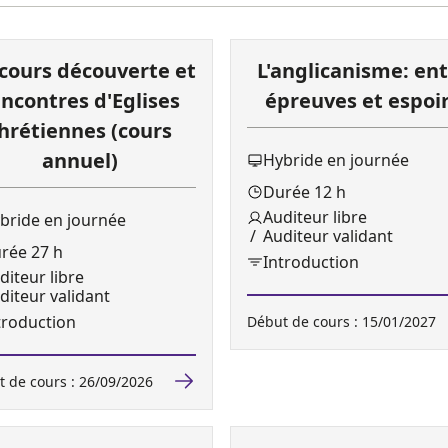
cours découverte et
L'anglicanisme: en
ncontres d'Eglises
épreuves et espoi
hrétiennes (cours
annuel)
Hybride en journée
Durée 12 h
Auditeur libre
bride en journée
Auditeur validant
rée 27 h
Introduction
diteur libre
iteur validant
troduction
Début de cours : 15/01/2027
 de cours : 26/09/2026