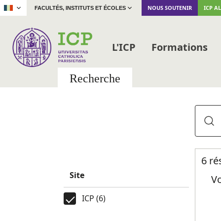
|
NOUS SOUTENIR
ICP A
FACULTÉS, INSTITUTS ET ÉCOLES
L'ICP
Formations
Recherche
6 ré
Site
Vo
ICP (6)