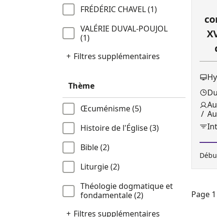
FRÉDÉRIC CHAVEL (1)
co
VALÉRIE DUVAL-POUJOL
XV
(1)
Filtres supplémentaires
Hy
Thème
Du
Au
Œcuménisme (5)
Aud
In
Histoire de l'Église (3)
Bible (2)
Début
Liturgie (2)
Théologie dogmatique et
Page 1 
fondamentale (2)
Filtres supplémentaires