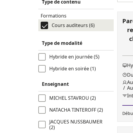
Type de contenu
Formations
Par
Cours auditeurs (6)
re
c
Type de modalité
Hybride en journée (5)
Hy
Hybride en soirée (1)
Du
Au
Enseignant
Aud
In
MICHEL STAVROU (2)
NATACHA TINTEROFF (2)
Début
JACQUES NUSSBAUMER
(2)