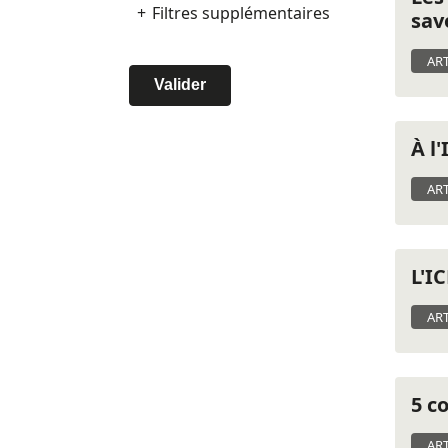
Filtres supplémentaires
sav
ART
Valider
À l
ART
L'I
ART
5 c
ART