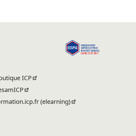
outique ICP
esamICP
ormation.icp.fr (elearning)