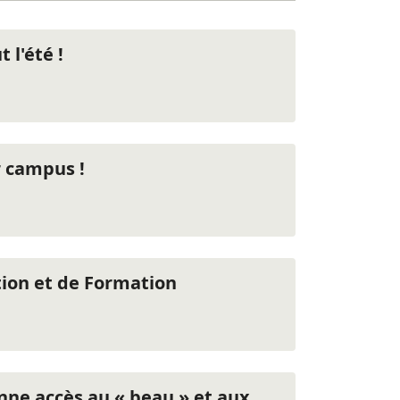
 l'été !
r campus !
tion et de Formation
onne accès au « beau » et aux