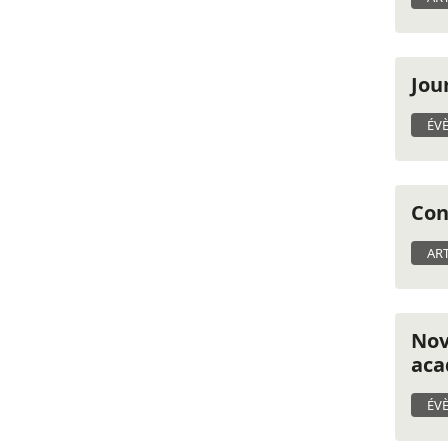
Jou
ÉV
Con
ART
Nov
aca
ÉV