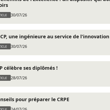
oirs
30/07/26
ICLE
'ICP, une ingénieure au service de l'innovati
30/07/26
ICLE
CP célèbre ses diplômés !
28/07/26
ICLE
onseils pour préparer le CRPE
24/07/26
ICLE